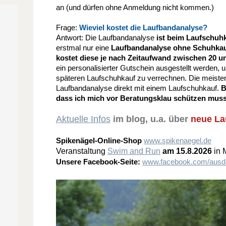
an (und dürfen ohne Anmeldung nicht kommen.)
Frage:
Wieviel kostet die Laufbandanalyse?
Antwort: Die Laufbandanalyse
ist beim Laufschuhk
erstmal nur eine
Laufbandanalyse ohne Schuhka
kostet diese je nach Zeitaufwand zwischen 20 u
ein personalisierter Gutschein ausgestellt werden,
späteren Laufschuhkauf zu verrechnen. Die meiste
Laufbandanalyse direkt mit einem Laufschuhkauf.
B
dass ich mich vor Beratungsklau schützen muss
Aktuelle Infos
im blog, u.a. über
neue La
Spikenägel-Online-Shop
www.spikenaegel.de
Veranstaltung
Swim and Run
am 15.8.2026
in 
Unsere Facebook-Seite:
www.facebook.com/ausd